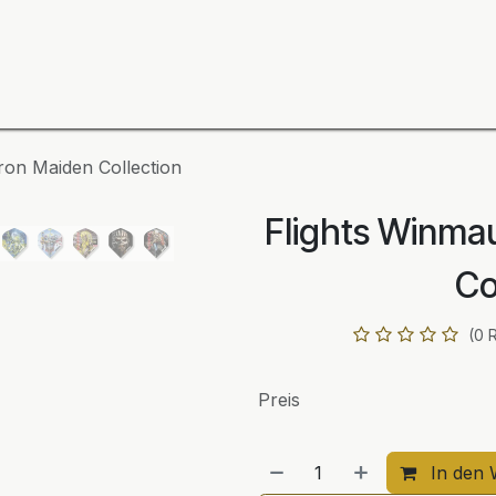
ning
Zubehör
Spieler
BULL´S Markteinführung 2
ron Maiden Collection
Flights Winma
Co
(0 
Preis
In den 