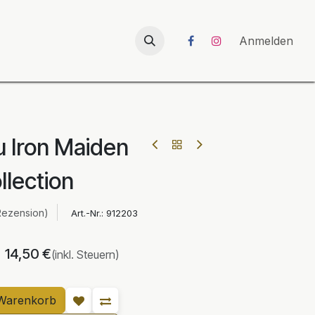
026
UNICORN-Launch 2026
Anmelden
u Iron Maiden
llection
Rezension)
Art.-Nr.:
912203
14,50
€
(inkl. Steuern)
Warenkorb