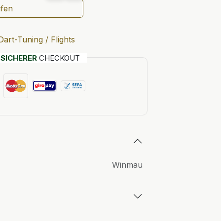
ufen
Dart-Tuning / Flights
T
SICHERER
CHECKOUT
Winmau