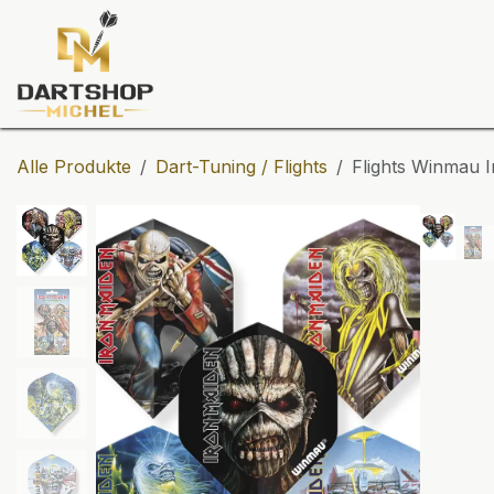
Zum Inhalt springen
Dartscheiben
Darts
Dart-Tu
Alle Produkte
Dart-Tuning / Flights
Flights Winmau I