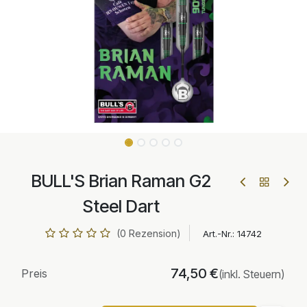
BULL'S Brian Raman G2
Steel Dart
(0 Rezension)
Art.-Nr.:
14742
74,50
€
Preis
(inkl. Steuern)