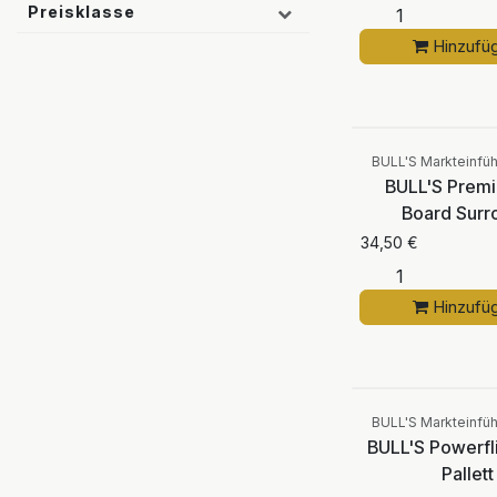
Preisklasse
Hinzufü
BULL'S Markteinfü
BULL'S Prem
Board Surr
34,50
€
Hinzufü
BULL'S Markteinfü
BULL'S Powerfl
Pallett