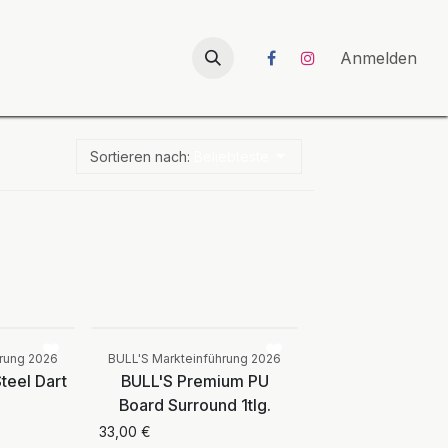
026
UNICORN-Launch 2026
Anmelden
Sortieren nach:
Beliebteste
Vergleichen
Vergleichen
hrung 2026
BULL'S Markteinführung 2026
Steel Dart
BULL'S Premium PU
Board Surround 1tlg.
33,00
€