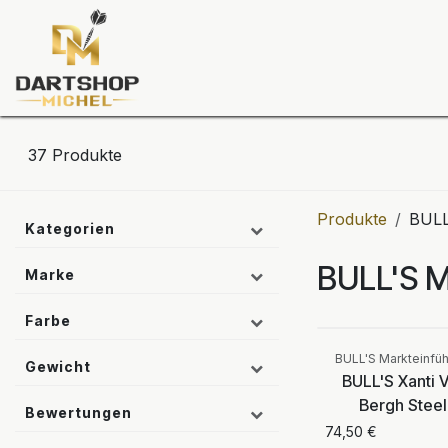
Zum Inhalt springen
Dartscheiben
Darts
Dart-Tu
37
Produkte
Produkte
BULL
Kategorien
BULL'S M
Marke
Farbe
BULL'S Markteinfü
Gewicht
BULL'S Xanti 
Bergh Steel
Bewertungen
74,50
€