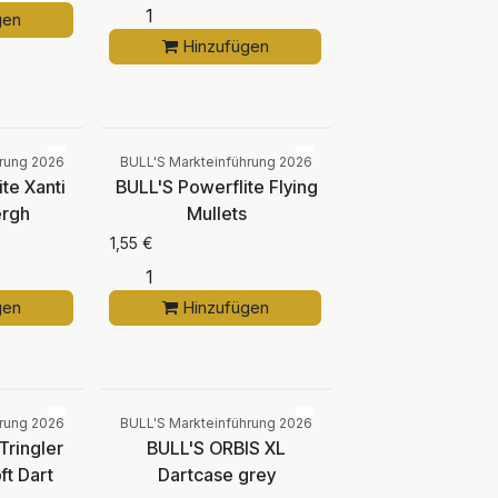
gen
Hinzufügen
Vergleichen
Vergleichen
hrung 2026
BULL'S Markteinführung 2026
te Xanti
BULL'S Powerflite Flying
ergh
Mullets
1,55
€
gen
Hinzufügen
Vergleichen
Vergleichen
hrung 2026
BULL'S Markteinführung 2026
Tringler
BULL'S ORBIS XL
ft Dart
Dartcase grey