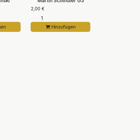
nski
Martin Schindler G3
2,00
€
gen
Hinzufügen