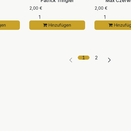
Patrick Tringler
Max Czerwi
2,00
€
2,00
€
gen
Hinzufügen
Hinzufü
1
2