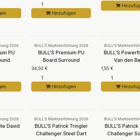
Hinzufü
gen
Hinzufügen
Vergleichen
Vergleichen
hrung 2026
BULL'S Markteinführung 2026
BULL'S Markteinfü
ium PU
BULL'S Premium PU
BULL'S Powerfli
ound
Board Surround
Van den B
34,50
€
1,55
€
gen
Hinzufügen
Hinzufü
Vergleichen
Vergleichen
hrung 2026
BULL'S Markteinführung 2026
BULL'S Markteinfü
ite David
BULL'S Patrick Tringler
BULL'S Patrick 
Challenger Steel Dart
Challenger So