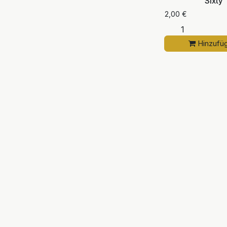
Sixty
2,00
€
Hinzufü